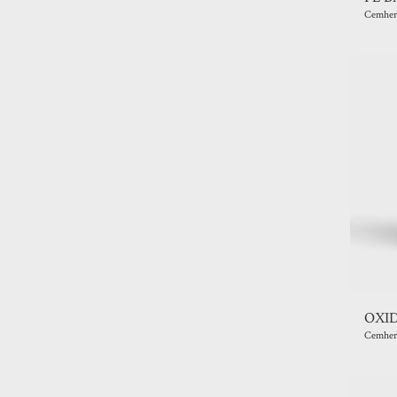
Cemher
OXID
Cemher