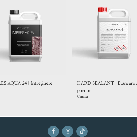
S AQUA 24 | Intreținere
HARD SEALANT | Etanșare 
porilor
Cemher