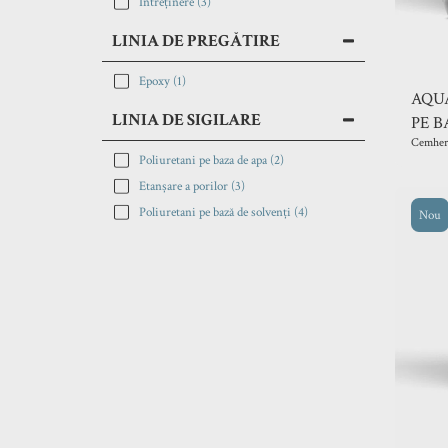
Intreținere
(3)
LINIA DE PREGĂTIRE
Epoxy
(1)
AQUA
LINIA DE SIGILARE
PE B
Cemher
Poliuretani pe baza de apa
(2)
Etanșare a porilor
(3)
Poliuretani pe bază de solvenți
(4)
Nou