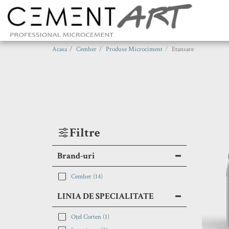
Acasa
Cemher
Produse Microciment
Etansare
Filtre
Brand-uri
Cemher
(14)
LINIA DE SPECIALITATE
Oțel Corten
(1)