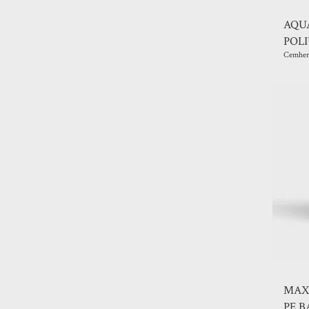
AQUA
POLI
Cemher
MAXI
PE B