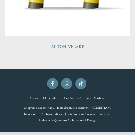
AUTONIVELARE
Acasa
Microciment Profesional
Mai Mult
Drepturi de autor © 2026 Toate drepturile rezervate -
CEMENTART
Termeni
|
Confidentialitate
|
Garantie si Clauze contractuale
Proiectat de
Quadrant Architecture & Design