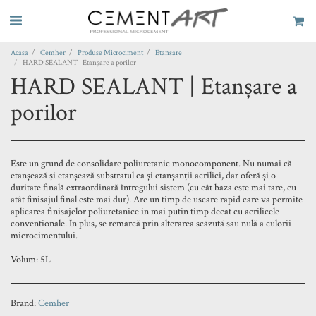
Acasa
Cemher
Produse Microciment
Etansare
HARD SEALANT | Etanșare a porilor
HARD SEALANT | Etanșare a
porilor
Este un grund de consolidare poliuretanic monocomponent. Nu numai că
etanșează și etanșează substratul ca și etanșanții acrilici, dar oferă și o
duritate finală extraordinară întregului sistem (cu cât baza este mai tare, cu
atât finisajul final este mai dur). Are un timp de uscare rapid care va permite
aplicarea finisajelor poliuretanice in mai putin timp decat cu acrilicele
conventionale. În plus, se remarcă prin alterarea scăzută sau nulă a culorii
microcimentului.
Volum: 5L
Brand:
Cemher