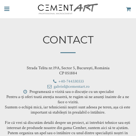
CONTACT
Strada Telita nr.19A, Sector 5, București, România
CP 051884
+40-744330333
gabriel@cementart.ro
Programează o vizită sau o discuție cu un specialist

Pentru a-ți oferi toată atenția noastră, te rugăm să ne anunți înainte de a ne 
face o vizită.

Suntem o echipă mică, iar tehnicienii noștri sunt adesea pe teren, așa că este 
important să stabilești în prealabil o întâlnire.

Fie că vrei să discutăm detalii despre un proiect, ai întrebări tehnice sau ești 
interesat de produsele noastre din gama Cemher, suntem aici să te ajutăm. 
Putem organiza un apel sau o întâlnire cu unul dintre specialiștii noștri în 