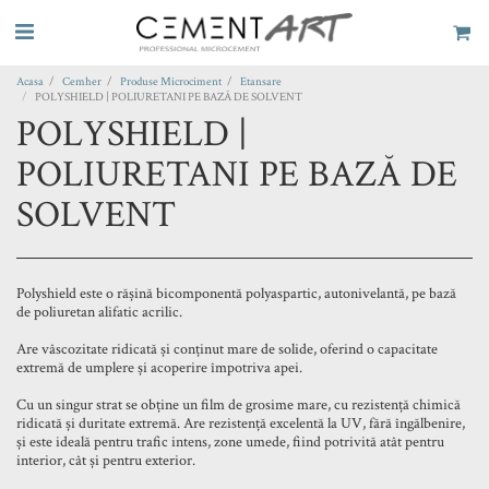
Acasa
Cemher
Produse Microciment
Etansare
POLYSHIELD | POLIURETANI PE BAZĂ DE SOLVENT
POLYSHIELD |
POLIURETANI PE BAZĂ DE
SOLVENT
Polyshield este o rășină bicomponentă polyaspartic, autonivelantă, pe bază
de poliuretan alifatic acrilic.
Are vâscozitate ridicată și conținut mare de solide, oferind o capacitate
extremă de umplere și acoperire împotriva apei.
Cu un singur strat se obține un film de grosime mare, cu rezistență chimică
ridicată și duritate extremă. Are rezistență excelentă la UV, fără îngălbenire,
și este ideală pentru trafic intens, zone umede, fiind potrivită atât pentru
interior, cât și pentru exterior.