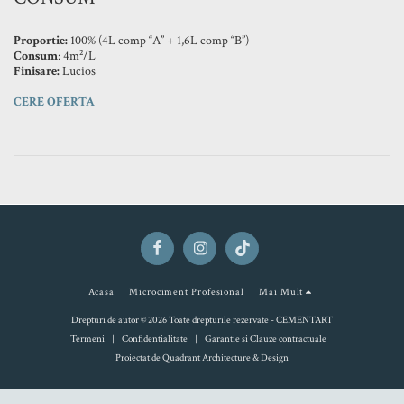
Proportie:
100% (4L comp “A” + 1,6L comp “B”)
Consum
: 4m²/L
Finisare:
Lucios
CERE OFERTA
Acasa
Microciment Profesional
Mai Mult
Drepturi de autor © 2026 Toate drepturile rezervate -
CEMENTART
Termeni
|
Confidentialitate
|
Garantie si Clauze contractuale
Proiectat de
Quadrant Architecture & Design