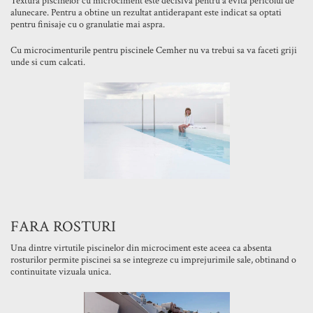
Textura piscinelor cu microciment este decisivă pentru a evita pericolul de
alunecare. Pentru a obtine un rezultat antiderapant este indicat sa optati
pentru finisaje cu o granulatie mai aspra.
Cu microcimenturile pentru piscinele Cemher nu va trebui sa va faceti griji
unde si cum calcati.
FARA ROSTURI
Una dintre virtutile piscinelor din microciment este aceea ca absenta
rosturilor permite piscinei sa se integreze cu imprejurimile sale, obtinand o
continuitate vizuala unica.