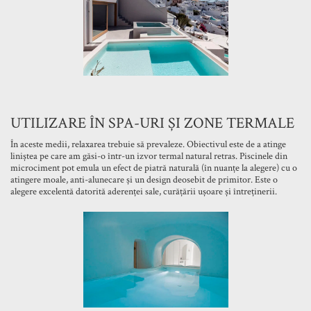
UTILIZARE ÎN SPA-URI ȘI ZONE TERMALE
În aceste medii, relaxarea trebuie să prevaleze. Obiectivul este de a atinge
liniștea pe care am găsi-o într-un izvor termal natural retras. Piscinele din
microciment pot emula un efect de piatră naturală (în nuanțe la alegere) cu o
atingere moale, anti-alunecare și un design deosebit de primitor. Este o
alegere excelentă datorită aderenței sale, curățării ușoare și întreținerii.