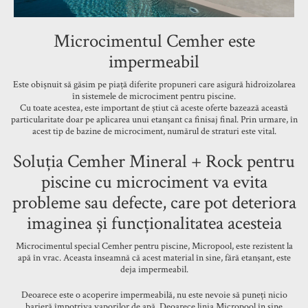
Microcimentul Cemher este
impermeabil
Este obișnuit să găsim pe piață diferite propuneri care asigură hidroizolarea
în sistemele de microciment pentru piscine.
Cu toate acestea, este important de știut că aceste oferte bazează această
particularitate doar pe aplicarea unui etanșant ca finisaj final. Prin urmare, în
acest tip de bazine de microciment, numărul de straturi este vital.
Soluția Cemher Mineral + Rock pentru
piscine cu microciment va evita
probleme sau defecte, care pot deteriora
imaginea și funcționalitatea acesteia
Microcimentul special Cemher pentru piscine, Micropool, este rezistent la
apă în vrac. Aceasta înseamnă că acest material în sine, fără etanșant, este
deja impermeabil.
Deoarece este o acoperire impermeabilă, nu este nevoie să puneți nicio
barieră împotriva vaporilor de apă. Deoarece linia Micropool în sine