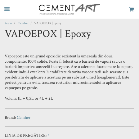
Acasa
Cemher
VAPOEPOX | Epoxy
VAPOEPOX | Epoxy
Vapoepox este un grund epoxidic rezistent la umezeală din două
componente, 100% solide. Poate fi folosit ca o barieră de vapori sau ca o
barieră împotriva umezelii în creștere. Are o aderenta foarte mare la suport,
evidentiindu-i excelenta lucrabilitate datorita vascozitatii sale scazute si a
posibilitatii de aplicare a acestuia pe un substrat umed (neaglomerat). Este
perfect pentru a evita trasarea rosturilor microcimentului la aplicarea
vapoepox pe gresie.
Volum: 1L + 0,5L or 4L + 2L
Brand:
Cemher
LINIA DE PREGĂTIRE:
*