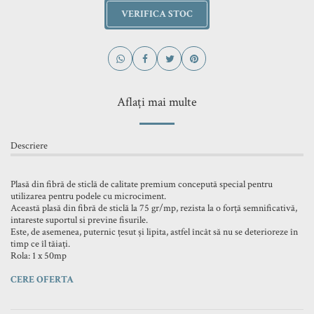
VERIFICA STOC
Aflați mai multe
Descriere
Plasă din fibră de sticlă de calitate premium concepută special pentru
utilizarea pentru podele cu microciment.
Această plasă din fibră de sticlă la 75 gr/mp, rezista la o forță semnificativă,
intareste suportul si previne fisurile.
Este, de asemenea, puternic țesut și lipita, astfel încât să nu se deterioreze în
timp ce îl tăiați.
Rola: 1 x 50mp
CERE OFERTA