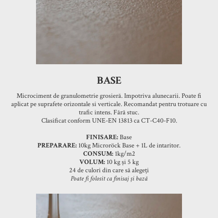
BASE
Microciment de granulometrie grosieră. Impotriva alunecarii. Poate fi
aplicat pe suprafete orizontale si verticale. Recomandat pentru trotuare cu
trafic intens. Fără stuc.
Clasificat conform UNE-EN 13813 ca CT-C40-F10.
FINISARE:
Base
PREPARARE:
10kg Microröck Base + 1L de intaritor.
CONSUM:
1kg/m2
VOLUM:
10 kg și 5 kg
24 de culori din care să alegeți
Poate fi folosit ca finisaj și bază