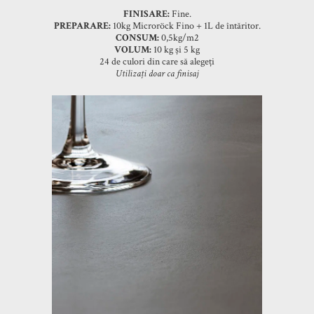
FINISARE:
Fine.
PREPARARE:
10kg Microröck Fino + 1L de întăritor.
CONSUM:
0,5kg/m2
VOLUM:
10 kg și 5 kg
24 de culori din care să alegeți
Utilizați doar ca finisaj