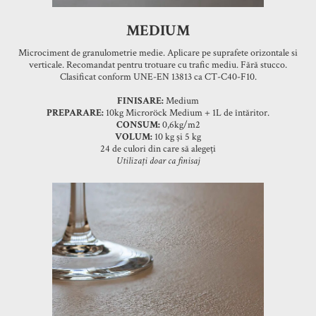
MEDIUM
Microciment de granulometrie medie. Aplicare pe suprafete orizontale si
verticale. Recomandat pentru trotuare cu trafic mediu. Fără stucco.
Clasificat conform UNE-EN 13813 ca CT-C40-F10.
FINISARE:
Medium
PREPARARE:
10kg Microröck Medium + 1L de întăritor.
CONSUM:
0,6kg/m2
VOLUM:
10 kg și 5 kg
24 de culori din care să alegeți
Utilizați doar ca finisaj