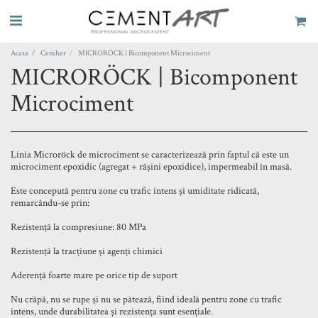
Acasa
Cemher
MICRORÖCK | Bicomponent Microciment
MICRORÖCK | Bicomponent
Microciment
Linia Microröck de microciment se caracterizează prin faptul că este un
microciment epoxidic (agregat + rășini epoxidice), impermeabil în masă.
Este concepută pentru zone cu trafic intens și umiditate ridicată,
remarcându-se prin:
Rezistență la compresiune: 80 MPa
Rezistență la tracțiune și agenți chimici
Aderență foarte mare pe orice tip de suport
Nu crăpă, nu se rupe și nu se pătează, fiind ideală pentru zone cu trafic
intens, unde durabilitatea și rezistența sunt esențiale.