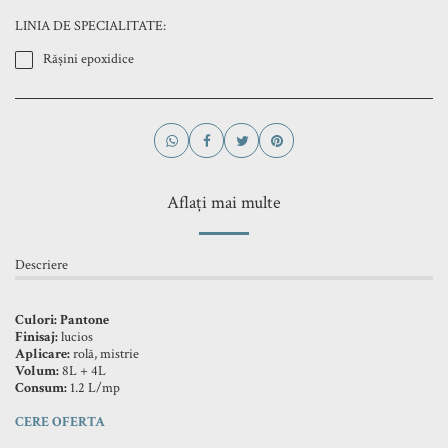
LINIA DE SPECIALITATE:
Rășini epoxidice
Aflați mai multe
Descriere
Culori: Pantone
Finisaj:
lucios
Aplicare:
rolă, mistrie
Volum:
8L + 4L
Consum:
1.2 L/mp
CERE OFERTA