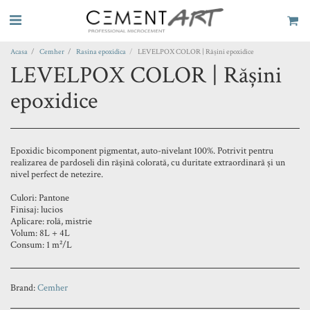
Acasa
Cemher
Rasina epoxidica
LEVELPOX COLOR | Rășini epoxidice
LEVELPOX COLOR | Rășini
epoxidice
Epoxidic bicomponent pigmentat, auto-nivelant 100%. Potrivit pentru
realizarea de pardoseli din rășină colorată, cu duritate extraordinară și un
nivel perfect de netezire.
Culori: Pantone
Finisaj: lucios
Aplicare: rolă, mistrie
Volum: 8L + 4L
Consum: 1 m²/L
Brand:
Cemher