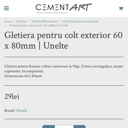
Acasa
Cemher
Produse Microciment
Gletiere pentru microciment
Gletiera pentru colt exterior 60 x 80mm | Unelte
Gletiera pentru colt exterior 60
x 80mm | Unelte
Gletiera pentru finisare colturi exterioare la 90gr. Forma rectangulara, maner
ergonomic bicomponent.
Dimensiune 60 x 80mm
29
lei
Brand:
Olejnik