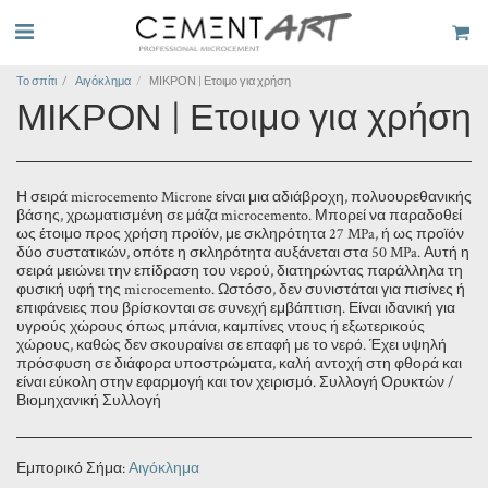
Το σπίτι
Αιγόκλημα
ΜΙΚΡΟΝ | Ετοιμο για χρήση
ΜΙΚΡΟΝ | Ετοιμο για χρήση
Η σειρά microcemento Microne είναι μια αδιάβροχη, πολυουρεθανικής
βάσης, χρωματισμένη σε μάζα microcemento. Μπορεί να παραδοθεί
ως έτοιμο προς χρήση προϊόν, με σκληρότητα 27 MPa, ή ως προϊόν
δύο συστατικών, οπότε η σκληρότητα αυξάνεται στα 50 MPa. Αυτή η
σειρά μειώνει την επίδραση του νερού, διατηρώντας παράλληλα τη
φυσική υφή της microcemento. Ωστόσο, δεν συνιστάται για πισίνες ή
επιφάνειες που βρίσκονται σε συνεχή εμβάπτιση. Είναι ιδανική για
υγρούς χώρους όπως μπάνια, καμπίνες ντους ή εξωτερικούς
χώρους, καθώς δεν σκουραίνει σε επαφή με το νερό. Έχει υψηλή
πρόσφυση σε διάφορα υποστρώματα, καλή αντοχή στη φθορά και
είναι εύκολη στην εφαρμογή και τον χειρισμό. Συλλογή Ορυκτών /
Βιομηχανική Συλλογή
Εμπορικό Σήμα:
Αιγόκλημα