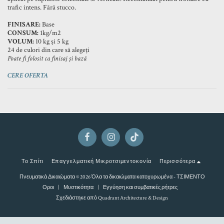
trafic intens. Fără stucco.
FINISARE:
Base
CONSUM:
1kg/m2
VOLUM:
10 kg și 5 kg
24 de culori din care să alegeți
Poate fi folosit ca finisaj și bază
CERE OFERTA
Το Σπίτι
Επαγγελματική Μικροτσιμεντοκονία
Περισσότερα
Πνευματικά Δικαιώματα © 2026 Όλα τα δικαιώματα κατοχυρωμένα -
ΤΣΙΜΕΝΤΟ
Οροι
|
Μυστικότητα
|
Εγγύηση και συμβατικές ρήτρες
Σχεδιάστηκε από
Quadrant Architecture & Design