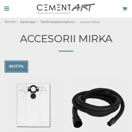
Το σπίτι
Αιγόκλημα
Προϊόντα μικροτσιμέντου
Accesorii Mirka
ACCESORII MIRKA
ΦΊΛΤΡΑ