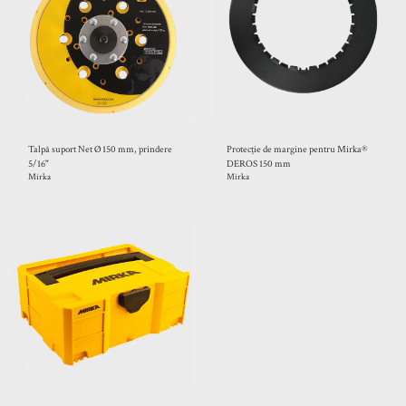
Talpă suport Net Ø 150 mm, prindere
Protecție de margine pentru Mirka®
5/16"
DEROS 150 mm
Mirka
Mirka