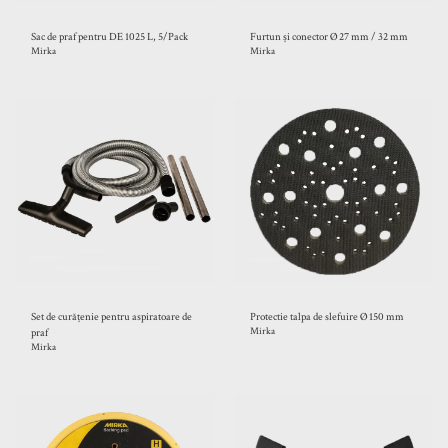
Sac de praf pentru DE 1025 L, 5/Pack
Furtun și conector Ø 27 mm / 32 mm
Mirka
Mirka
Set de curățenie pentru aspiratoare de
Protectie talpa de slefuire Ø 150 mm
praf
Mirka
Mirka