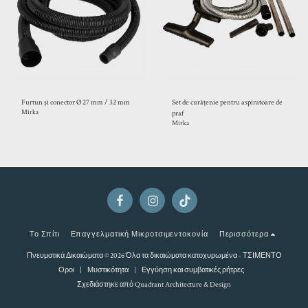
Furtun și conector Ø 27 mm / 32 mm
Set de curățenie pentru aspiratoare de
Mirka
praf
Mirka
Το Σπίτι
Επαγγελματική Μικροτσιμεντοκονία
Περισσότερα
Πνευματικά Δικαιώματα © 2026 Όλα τα δικαιώματα κατοχυρωμένα -
ΤΣΙΜΕΝΤΟ
Οροι
|
Μυστικότητα
|
Εγγύηση και συμβατικές ρήτρες
Σχεδιάστηκε από
Quadrant Architecture & Design