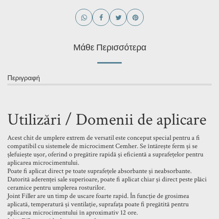
Μάθε Περισσότερα
Περιγραφή
Utilizări / Domenii de aplicare
Acest chit de umplere extrem de versatil este conceput special pentru a fi
compatibil cu sistemele de microciment Cemher. Se întărește ferm și se
șlefuiește ușor, oferind o pregătire rapidă și eficientă a suprafețelor pentru
aplicarea microcimentului.
Poate fi aplicat direct pe toate suprafețele absorbante și neabsorbante.
Datorită aderenței sale superioare, poate fi aplicat chiar și direct peste plăci
ceramice pentru umplerea rosturilor.
Joint Filler are un timp de uscare foarte rapid. În funcție de grosimea
aplicată, temperatură și ventilație, suprafața poate fi pregătită pentru
aplicarea microcimentului în aproximativ 12 ore.