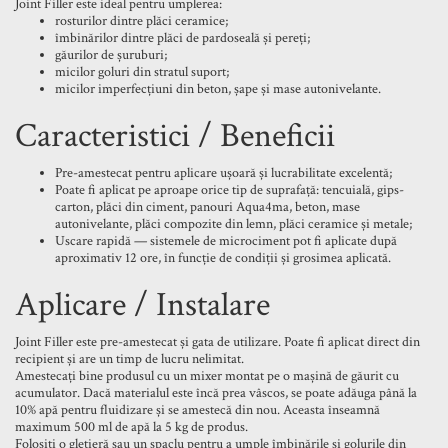
Joint Filler este ideal pentru umplerea:
rosturilor dintre plăci ceramice;
îmbinărilor dintre plăci de pardoseală și pereți;
găurilor de șuruburi;
micilor goluri din stratul suport;
micilor imperfecțiuni din beton, șape și mase autonivelante.
Caracteristici / Beneficii
Pre-amestecat pentru aplicare ușoară și lucrabilitate excelentă;
Poate fi aplicat pe aproape orice tip de suprafață: tencuială, gips-
carton, plăci din ciment, panouri Aqua4ma, beton, mase
autonivelante, plăci compozite din lemn, plăci ceramice și metale;
Uscare rapidă — sistemele de microciment pot fi aplicate după
aproximativ 12 ore, în funcție de condiții și grosimea aplicată.
Aplicare / Instalare
Joint Filler este pre-amestecat și gata de utilizare. Poate fi aplicat direct din
recipient și are un timp de lucru nelimitat.
Amestecați bine produsul cu un mixer montat pe o mașină de găurit cu
acumulator. Dacă materialul este încă prea vâscos, se poate adăuga până la
10% apă pentru fluidizare și se amestecă din nou. Aceasta înseamnă
maximum 500 ml de apă la 5 kg de produs.
Folosiți o gletieră sau un șpaclu pentru a umple îmbinările și golurile din