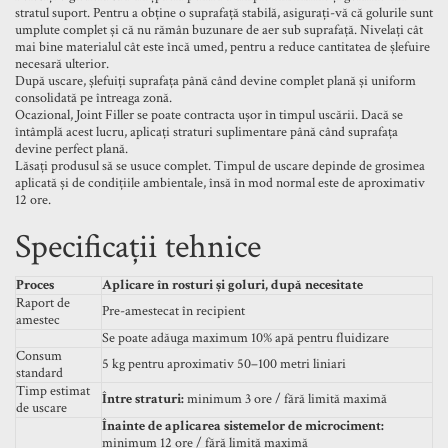
stratul suport. Pentru a obține o suprafață stabilă, asigurați-vă că golurile sunt
umplute complet și că nu rămân buzunare de aer sub suprafață. Nivelați cât
mai bine materialul cât este încă umed, pentru a reduce cantitatea de șlefuire
necesară ulterior.
După uscare, șlefuiți suprafața până când devine complet plană și uniform
consolidată pe întreaga zonă.
Ocazional, Joint Filler se poate contracta ușor în timpul uscării. Dacă se
întâmplă acest lucru, aplicați straturi suplimentare până când suprafața
devine perfect plană.
Lăsați produsul să se usuce complet. Timpul de uscare depinde de grosimea
aplicată și de condițiile ambientale, însă în mod normal este de aproximativ
12 ore.
Specificații tehnice
Proces
Aplicare în rosturi și goluri, după necesitate
Raport de
Pre-amestecat în recipient
amestec
Se poate adăuga maximum 10% apă pentru fluidizare
Consum
5 kg pentru aproximativ 50–100 metri liniari
standard
Timp estimat
Între straturi:
minimum 3 ore / fără limită maximă
de uscare
Înainte de aplicarea sistemelor de microciment:
minimum 12 ore / fără limită maximă