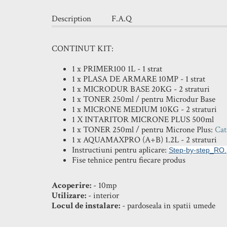
Description
F.A.Q
CONTINUT KIT:
1 x PRIMER100 1L - 1 strat
1 x PLASA DE ARMARE 10MP - 1 strat
1 x MICRODUR BASE 20KG - 2 straturi
1 x TONER 250ml / pentru Microdur Base
1 x MICRONE MEDIUM 10KG - 2 straturi
1 X INTARITOR MICRONE PLUS 500ml
1 x TONER 250ml / pentru Microne Plus:
Cat
1 x AQUAMAXPRO (A+B) 1.2L - 2 straturi
Instructiuni pentru aplicare:
Step-by-step_RO.
Fise tehnice pentru fiecare produs
Acoperire:
- 10mp
Utilizare:
- interior
Locul de instalare:
- pardoseala in spatii umede