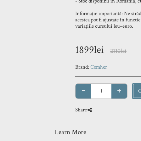
- Stoc disponibil în Romania, cu 
Informație importantă: Ne străd
acestea pot fi ajustate în funcți
variațiile cursului leu–euro.
1899
lei
2110
lei
Brand:
Cemher
Share
Learn More