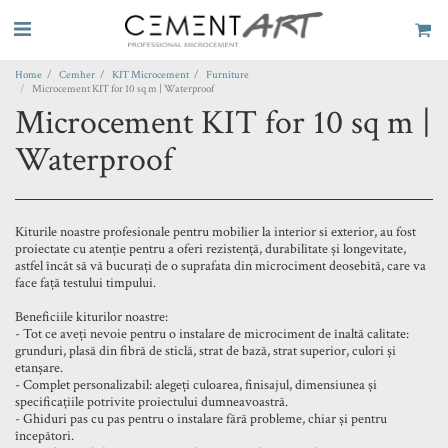
Home
Cemher
KIT Microcement
Furniture
Microcement KIT for 10 sq m | Waterproof
Microcement KIT for 10 sq m |
Waterproof
Kiturile noastre profesionale pentru mobilier la interior si exterior, au fost
proiectate cu atenție pentru a oferi rezistență, durabilitate și longevitate,
astfel încât să vă bucurați de o suprafata din microciment deosebită, care va
face față testului timpului.
Beneficiile kiturilor noastre:
- Tot ce aveți nevoie pentru o instalare de microciment de înaltă calitate:
grunduri, plasă din fibră de sticlă, strat de bază, strat superior, culori și
etanșare.
- Complet personalizabil: alegeți culoarea, finisajul, dimensiunea și
specificațiile potrivite proiectului dumneavoastră.
- Ghiduri pas cu pas pentru o instalare fără probleme, chiar și pentru
începători.