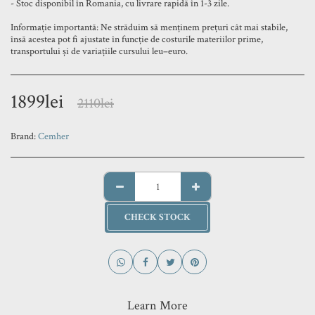
- Stoc disponibil în Romania, cu livrare rapidă în 1-3 zile.
Informație importantă: Ne străduim să menținem prețuri cât mai stabile,
însă acestea pot fi ajustate în funcție de costurile materiilor prime,
transportului și de variațiile cursului leu–euro.
1899
lei
2110
lei
Brand:
Cemher
CHECK STOCK
Learn More