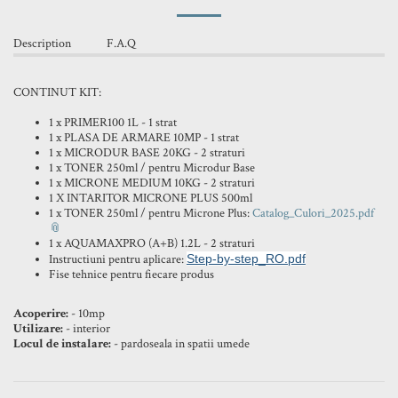
Description
F.A.Q
CONTINUT KIT:
1 x PRIMER100 1L - 1 strat
1 x PLASA DE ARMARE 10MP - 1 strat
1 x MICRODUR BASE 20KG - 2 straturi
1 x TONER 250ml / pentru Microdur Base
1 x MICRONE MEDIUM 10KG - 2 straturi
1 X INTARITOR MICRONE PLUS 500ml
1 x TONER 250ml / pentru Microne Plus:
Catalog_Culori_2025.pdf
1 x AQUAMAXPRO (A+B) 1.2L - 2 straturi
Instructiuni pentru aplicare:
Step-by-step_RO.pdf
Fise tehnice pentru fiecare produs
Acoperire:
- 10mp
Utilizare:
- interior
Locul de instalare:
- pardoseala in spatii umede