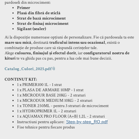
pardoseli din microciment:
Primer
Plasă din fibră de sticlă
Strat de bază microciment
Strat de finisaj microciment
Sigilant (sealer)
Ai la dispoziție numeroase opțiuni de personalizare. Fie că pardoseala ta este
mare sau mică
, destinată
traficului intens sau ocazional
, există o
combinație de produse care să răspundă cerințelor tale.
Alege
culoarea, finisajul și efectul dorit
, iar
configuratorul nostru de
kituri
te va ghida pas cu pas, pentru a lua cele mai bune decizii.
Catalog_Culori_2025.pdf
CONTINUT KIT:
1 x PRIMER100 1L - 1 strat
1 x PLASA DE ARMARE 10MP - 1 strat
1 x MICRODUR BASE 20KG - 2 straturi
1 x MICRODUR MEDIUM 10KG - 2 straturi
1 x TONER 250ML - pentru 3 straturi de microciment
1 x HYDROPRIMER 1L - 2 straturi
1 x AQUAMAX PRO FLOOR (A+B) 1.2L - 2 straturi
Instructiuni pentru aplicare:
Step-by-step_RO.pdf
Fise tehnice pentru fiecare produs