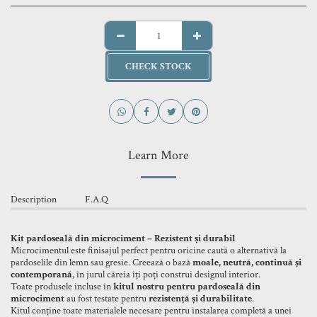
CHECK STOCK
Learn More
Description
F.A.Q
Kit pardoseală din microciment – Rezistent și durabil
Microcimentul este finisajul perfect pentru oricine caută o alternativă la
pardoselile din lemn sau gresie. Creează o bază
moale, neutră, continuă și
contemporană
, în jurul căreia îți poți construi designul interior.
Toate produsele incluse în
kitul nostru pentru pardoseală din
microciment
au fost testate pentru
rezistență și durabilitate
.
Kitul conține toate materialele necesare pentru instalarea completă a unei