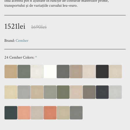
însă acestea pot fi ajustate în funcție de costurile materiilor prime,
transportului și de variațiile cursului leu–euro.
1521
lei
1690
lei
Brand:
Cemher
24 Cemher Colors:
*