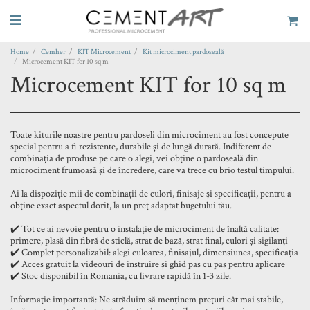
Home
Cemher
KIT Microcement
Kit microciment pardoseală
Microcement KIT for 10 sq m
Microcement KIT for 10 sq m
Toate kiturile noastre pentru pardoseli din microciment au fost concepute
special pentru a fi rezistente, durabile și de lungă durată. Indiferent de
combinația de produse pe care o alegi, vei obține o pardoseală din
microciment frumoasă și de încredere, care va trece cu brio testul timpului.
Ai la dispoziție mii de combinații de culori, finisaje și specificații, pentru a
obține exact aspectul dorit, la un preț adaptat bugetului tău.
✔️ Tot ce ai nevoie pentru o instalație de microciment de înaltă calitate:
primere, plasă din fibră de sticlă, strat de bază, strat final, culori și sigilanți
✔️ Complet personalizabil: alegi culoarea, finisajul, dimensiunea, specificația
✔️ Acces gratuit la videouri de instruire și ghid pas cu pas pentru aplicare
✔️ Stoc disponibil în Romania, cu livrare rapidă în 1-3 zile.
Informație importantă: Ne străduim să menținem prețuri cât mai stabile,