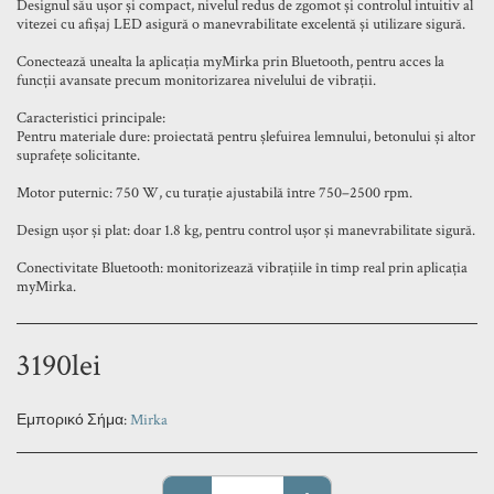
Designul său ușor și compact, nivelul redus de zgomot și controlul intuitiv al
vitezei cu afișaj LED asigură o manevrabilitate excelentă și utilizare sigură.
Conectează unealta la aplicația myMirka prin Bluetooth, pentru acces la
funcții avansate precum monitorizarea nivelului de vibrații.
Caracteristici principale:
Pentru materiale dure: proiectată pentru șlefuirea lemnului, betonului și altor
suprafețe solicitante.
Motor puternic: 750 W, cu turație ajustabilă între 750–2500 rpm.
Design ușor și plat: doar 1.8 kg, pentru control ușor și manevrabilitate sigură.
Conectivitate Bluetooth: monitorizează vibrațiile în timp real prin aplicația
myMirka.
3190
lei
Εμπορικό Σήμα:
Mirka