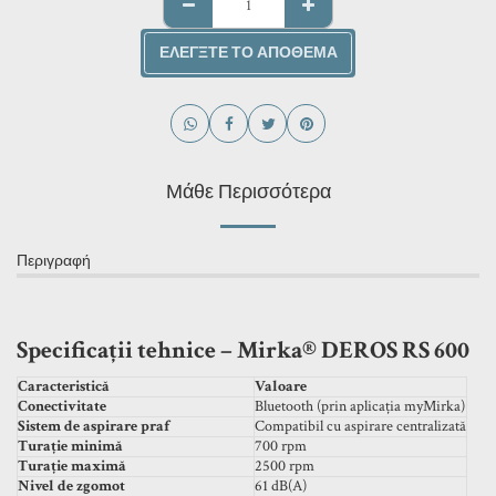
ΕΛΈΓΞΤΕ ΤΟ ΑΠΌΘΕΜΑ
Μάθε Περισσότερα
Περιγραφή
Specificații tehnice – Mirka® DEROS RS 600
Caracteristică
Valoare
Conectivitate
Bluetooth (prin aplicația myMirka)
Sistem de aspirare praf
Compatibil cu aspirare centralizată
Turație minimă
700 rpm
Turație maximă
2500 rpm
Nivel de zgomot
61 dB(A)