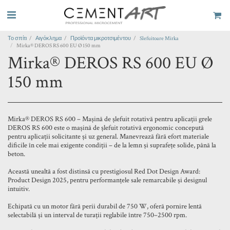
Το σπίτι
Αιγόκλημα
Προϊόντα μικροτσιμέντου
Slefuitoare Mirka
Mirka® DEROS RS 600 EU Ø 150 mm
Mirka® DEROS RS 600 EU Ø
150 mm
Mirka® DEROS RS 600 – Mașină de șlefuit rotativă pentru aplicații grele
DEROS RS 600 este o mașină de șlefuit rotativă ergonomic concepută
pentru aplicații solicitante și uz general. Manevrează fără efort materiale
dificile în cele mai exigente condiții – de la lemn și suprafețe solide, până la
beton.
Această unealtă a fost distinsă cu prestigiosul Red Dot Design Award:
Product Design 2025, pentru performanțele sale remarcabile și designul
intuitiv.
Echipată cu un motor fără perii durabil de 750 W, oferă pornire lentă
selectabilă și un interval de turații reglabile între 750–2500 rpm.