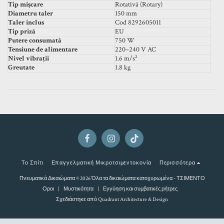
Tip mișcare
Rotativă (Rotary)
Diametru taler
150 mm
Taler inclus
Cod 8292605011
Tip priză
EU
Putere consumată
750 W
Tensiune de alimentare
220–240 V AC
Nivel vibrații
1.6 m/s²
Greutate
1.8 kg
Το Σπίτι
Επαγγελματική Μικροτσιμεντοκονία
Περισσότερα
Πνευματικά Δικαιώματα © 2026 Όλα τα δικαιώματα κατοχυρωμένα -
ΤΣΙΜΕΝΤΟ
Οροι
|
Μυστικότητα
|
Εγγύηση και συμβατικές ρήτρες
Σχεδιάστηκε από
Quadrant Architecture & Design