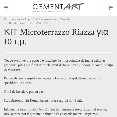
Το σπίτι
Αιγόκλημα
KIT Microcement
Επιπλα
ΚΙΤ Microterrazzo Riazza για 10 τ.μ.
ΚΙΤ Microterrazzo Riazza για
10 τ.μ.
Tot ce aveți nevoie pentru o instalare de microciment de înaltă calitate:
grunduri, plasă din fibră de sticlă, strat de bază, strat superior, culori și soluții
de etanșare.
Personalizare completă — alegeți culoarea, finisajul, dimensiunea și
specificațiile dorite.
Ghid de instalare pas cu pas.
Stoc disponibil în Romania, cu livrare rapidă în 1-3 zile.
Informație importantă: Ne străduim să menținem prețuri cât mai stabile,
însă acestea pot fi ajustate în funcție de costurile materiilor prime,