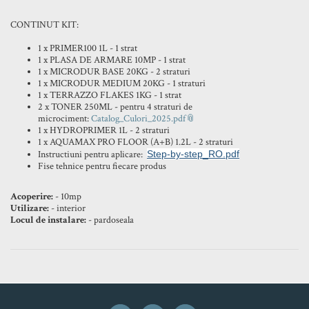
CONTINUT KIT:
1 x PRIMER100 1L - 1 strat
1 x PLASA DE ARMARE 10MP - 1 strat
1 x MICRODUR BASE 20KG - 2 straturi
1 x MICRODUR MEDIUM 20KG - 1 straturi
1 x TERRAZZO FLAKES 1KG - 1 strat
2 x TONER 250ML - pentru 4 straturi de
microciment:
Catalog_Culori_2025.pdf
1 x HYDROPRIMER 1L - 2 straturi
1 x AQUAMAX PRO FLOOR (A+B) 1.2L - 2 straturi
Instructiuni pentru aplicare:
Step-by-step_RO.pdf
Fise tehnice pentru fiecare produs
Acoperire:
- 10mp
Utilizare:
- interior
Locul de instalare:
- pardoseala