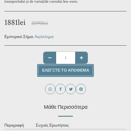
transportului și de variațiile cursului leu–euro.
1881
lei
2090
lei
Εμπορικό Σήμα:
Αιγόκλημα
ΕΛΈΓΞΤΕ ΤΟ ΑΠΌΘΕΜΑ
Μάθε Περισσότερα
Περιγραφή
Συχνές Ερωτήσεις