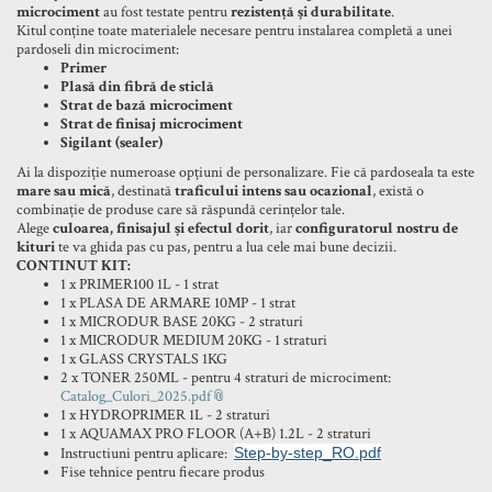
microciment
au fost testate pentru
rezistență și durabilitate
.
Kitul conține toate materialele necesare pentru instalarea completă a unei
pardoseli din microciment:
Primer
Plasă din fibră de sticlă
Strat de bază microciment
Strat de finisaj microciment
Sigilant (sealer)
Ai la dispoziție numeroase opțiuni de personalizare. Fie că pardoseala ta este
mare sau mică
, destinată
traficului intens sau ocazional
, există o
combinație de produse care să răspundă cerințelor tale.
Alege
culoarea, finisajul și efectul dorit
, iar
configuratorul nostru de
kituri
te va ghida pas cu pas, pentru a lua cele mai bune decizii.
CONTINUT KIT:
1 x PRIMER100 1L - 1 strat
1 x PLASA DE ARMARE 10MP - 1 strat
1 x MICRODUR BASE 20KG - 2 straturi
1 x MICRODUR MEDIUM 20KG - 1 straturi
1 x GLASS CRYSTALS 1KG
2 x TONER 250ML - pentru 4 straturi de microciment:
Catalog_Culori_2025.pdf
1 x HYDROPRIMER 1L - 2 straturi
1 x AQUAMAX PRO FLOOR (A+B) 1.2L - 2 straturi
Instructiuni pentru aplicare:
Step-by-step_RO.pdf
Fise tehnice pentru fiecare produs