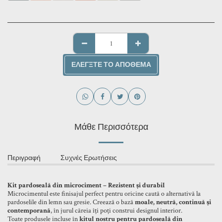
ΕΛΈΓΞΤΕ ΤΟ ΑΠΌΘΕΜΑ
Μάθε Περισσότερα
Περιγραφή
Συχνές Ερωτήσεις
Kit pardoseală din microciment – Rezistent și durabil
Microcimentul este finisajul perfect pentru oricine caută o alternativă la
pardoselile din lemn sau gresie. Creează o bază
moale, neutră, continuă și
contemporană
, în jurul căreia îți poți construi designul interior.
Toate produsele incluse în
kitul nostru pentru pardoseală din