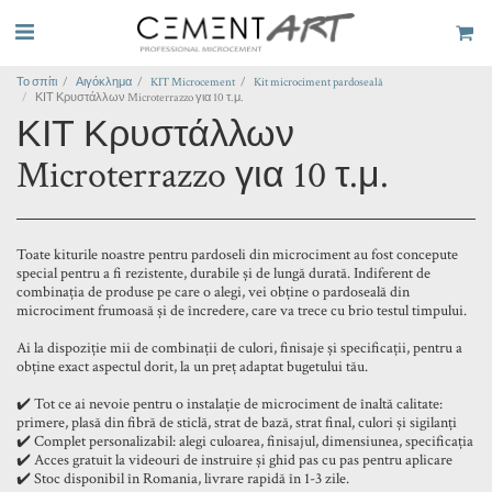
Το σπίτι
Αιγόκλημα
KIT Microcement
Kit microciment pardoseală
ΚΙΤ Κρυστάλλων Microterrazzo για 10 τ.μ.
ΚΙΤ Κρυστάλλων
Microterrazzo για 10 τ.μ.
Toate kiturile noastre pentru pardoseli din microciment au fost concepute
special pentru a fi rezistente, durabile și de lungă durată. Indiferent de
combinația de produse pe care o alegi, vei obține o pardoseală din
microciment frumoasă și de încredere, care va trece cu brio testul timpului.
Ai la dispoziție mii de combinații de culori, finisaje și specificații, pentru a
obține exact aspectul dorit, la un preț adaptat bugetului tău.
✔️ Tot ce ai nevoie pentru o instalație de microciment de înaltă calitate:
primere, plasă din fibră de sticlă, strat de bază, strat final, culori și sigilanți
✔️ Complet personalizabil: alegi culoarea, finisajul, dimensiunea, specificația
✔️ Acces gratuit la videouri de instruire și ghid pas cu pas pentru aplicare
✔️ Stoc disponibil în Romania, livrare rapidă în 1-3 zile.