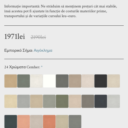
Informație importantă: Ne străduim să menținem prețuri cât mai stabile,
însă acestea pot fi ajustate în funcție de costurile materiilor prime,
transportului și de variațiile cursului leu–euro.
1971
lei
2190
lei
Εμπορικό Σήμα:
Αιγόκλημα
24 Χρώματα Cemher:
*