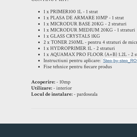
1 x PRIMER100 1L - 1 strat
1 x PLASA DE ARMARE 10MP - 1 strat
1 x MICRODUR BASE 20KG - 2 straturi
1 x MICRODUR MEDIUM 20KG - 1 straturi
1 x GLASS CRYSTALS 1KG
2 x TONER 250ML - pentru 4 straturi de mic
1 x HYDROPRIMER 1L - 2 straturi
1 x AQUAMAX PRO FLOOR (A+B) 1.2L - 2 st
Instructiuni pentru aplicare:
Step-by-step_RO
Fise tehnice pentru fiecare produs
Acoperire:
- 10mp
Utilizare:
- interior
Locul de instalare:
- pardoseala