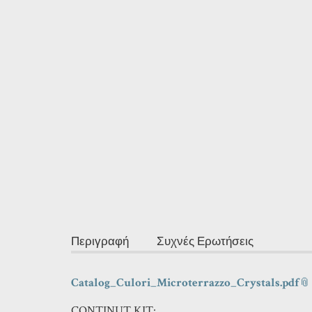
Περιγραφή
Συχνές Ερωτήσεις
Catalog_Culori_Microterrazzo_Crystals.pdf
CONTINUT KIT: