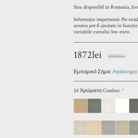
Stoc disponibil în Romania, livr
Informație importantă: Ne străd
acestea pot fi ajustate în funcți
variațiile cursului leu–euro.
1872
lei
2080
lei
Εμπορικό Σήμα:
Αιγόκλημα
24 Χρώματα Cemher:
*