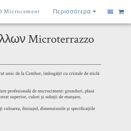
ο Microcement
Περισσότερα
λων Microterrazzo
at unic de la Cemher, îmbogățit cu cristale de sticlă
alare profesională de microciment: grunduri, plasă
 strat superior, culori și soluții de etanșare.
 culoarea, finisajul, dimensiunile și specificațiile