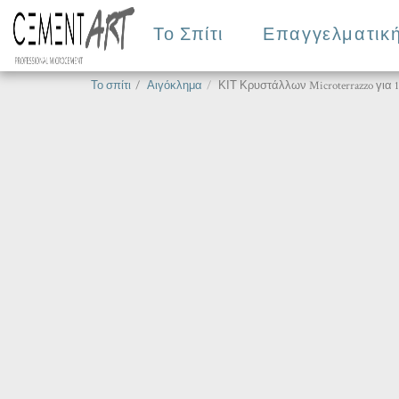
Το Σπίτι
Επαγγελματική
Το σπίτι
Αιγόκλημα
ΚΙΤ Κρυστάλλων Microterrazzo για 10