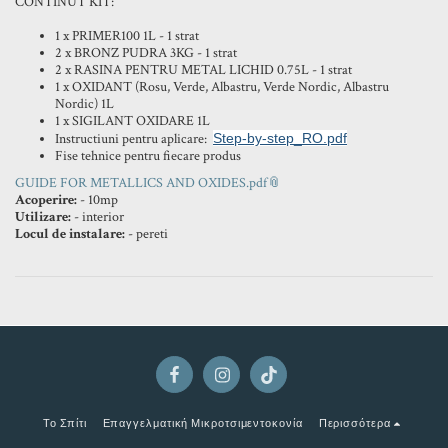
CONTINUT KIT:
1 x PRIMER100 1L - 1 strat
2 x BRONZ PUDRA 3KG - 1 strat
2 x RASINA PENTRU METAL LICHID 0.75L - 1 strat
1 x OXIDANT (Rosu, Verde, Albastru, Verde Nordic, Albastru
Nordic) 1L
1 x SIGILANT OXIDARE 1L
Instructiuni pentru aplicare:
Step-by-step_RO.pdf
Fise tehnice pentru fiecare produs
GUIDE FOR METALLICS AND OXIDES.pdf
Acoperire:
- 10mp
Utilizare:
- interior
Locul de instalare:
- pereti
Το Σπίτι
Επαγγελματική Μικροτσιμεντοκονία
Περισσότερα