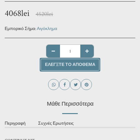
4068
lei
4520
lei
Εμπορικό Σήμα:
Αιγόκλημα
ΕΛΈΓΞΤΕ ΤΟ ΑΠΌΘΕΜΑ
Μάθε Περισσότερα
Περιγραφή
Συχνές Ερωτήσεις