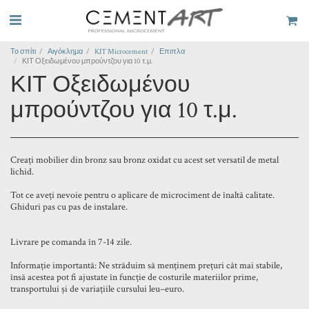
Το σπίτι
Αιγόκλημα
KIT Microcement
Επιπλα
ΚΙΤ Οξειδωμένου μπρούντζου για 10 τ.μ.
ΚΙΤ Οξειδωμένου
μπρούντζου για 10 τ.μ.
Creați mobilier din bronz sau bronz oxidat cu acest set versatil de metal
lichid.
Tot ce aveți nevoie pentru o aplicare de microciment de înaltă calitate.
Ghiduri pas cu pas de instalare.
Livrare pe comanda în 7-14 zile.
Informație importantă: Ne străduim să menținem prețuri cât mai stabile,
însă acestea pot fi ajustate în funcție de costurile materiilor prime,
transportului și de variațiile cursului leu–euro.