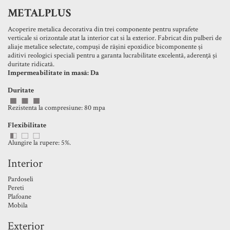
METALPLUS
Acoperire metalica decorativa din trei componente pentru suprafete
verticale si orizontale atat la interior cat si la exterior. Fabricat din pulberi de
aliaje metalice selectate, compuși de rășini epoxidice bicomponente și
aditivi reologici speciali pentru a garanta lucrabilitate excelentă, aderență și
duritate ridicată.
Impermeabilitate în masă: Da
Duritate
Rezistenta la compresiune: 80 mpa
Flexibilitate
Alungire la rupere: 5%.
Interior
Pardoseli
Pereti
Plafoane
Mobila
Exterior