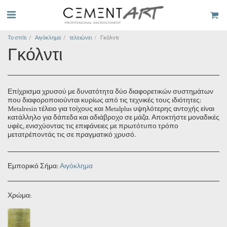
Το σπίτι
Αιγόκλημα
τελειώνει
Γκόλντι
Γκόλντι
Επίχρισμα χρυσού με δυνατότητα δύο διαφορετικών συστημάτων
που διαφοροποιούνται κυρίως από τις τεχνικές τους ιδιότητες:
Metalresin τέλειο για τοίχους και Metalplus υψηλότερης αντοχής είναι
κατάλληλο για δάπεδα και αδιάβροχο σε μάζα. Αποκτήστε μοναδικές
υφές, ενισχύοντας τις επιφάνειες με πρωτότυπο τρόπο
μετατρέποντάς τις σε πραγματικό χρυσό.
Εμπορικό Σήμα:
Αιγόκλημα
Χρώμα: