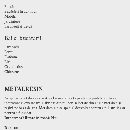
Fațade
Bucătării în aer liber
Mobila
Jardiniere
Pardoseli și pavaj
Băi și bucătării
Pardoseli
Pereti
Plafoane
Blat
Căzi de duș
Chiuvete
METALRESIN
Acoperire metalica decorativa bicomponenta pentru suprafete verticale
interioare si exterioare. Fabricat din pulberi selectate din aliaje metalice și
rășini pe bază de apă. Metalresin este special dezvoltat pentru a fi lustruit sau
pentru a fi oxidat.
Impermeabilitate în masă: Nu
Duritate