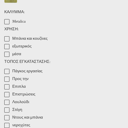
ΚΑΛΥΜΜΑ:
Metalica
ΧΡΗΣΗ:
Μπάνια και κουζίνες
εξωτερικός
μέσα
ΤΟΠΟΣ ΕΓΚΑΤΑΣΤΑΣΗΣ:
Πάγκος εργασίας
Προς την
Επιπλα
Επιστρώσεις
Λουλούδι
Στέγη
Ντους και μπάνια
νεροχύτες