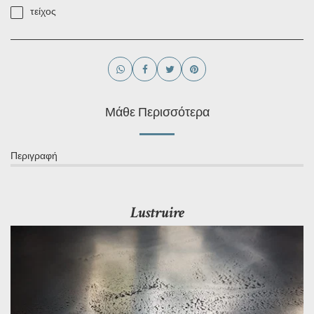
τείχος
Μάθε Περισσότερα
Περιγραφή
Lustruire