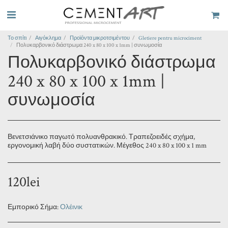
Το σπίτι
Αιγόκλημα
Προϊόντα μικροτσιμέντου
Gletiere pentru microciment
Πολυκαρβονικό διάστρωμα 240 x 80 x 100 x 1mm | συνωμοσία
Πολυκαρβονικό διάστρωμα
240 x 80 x 100 x 1mm |
συνωμοσία
Βενετσιάνικο παγωτό πολυανθρακικό. Τραπεζοειδές σχήμα,
εργονομική λαβή δύο συστατικών. Μέγεθος 240 x 80 x 100 x 1 mm
120
lei
Εμπορικό Σήμα:
Ολέινικ