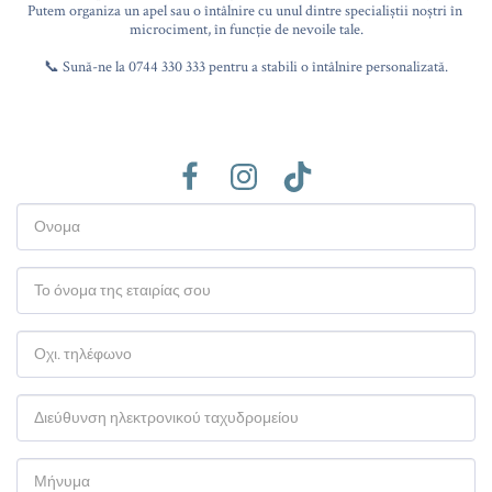
Putem organiza un apel sau o întâlnire cu unul dintre specialiștii noștri în 
microciment, în funcție de nevoile tale.

📞 Sună-ne la 0744 330 333 pentru a stabili o întâlnire personalizată.