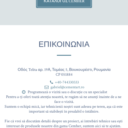
ΚΑΤΆΛΟΓΟΣ CEMHER
ΕΠΙΚΟΙΝΩΝΊΑ
Οδός Telita αρ. 19Α, Τομέας 5, Βουκουρέστι, Ρουμανία
CP 051884
+40-744330333
gabriel@cementart.ro
Programează o vizită sau o discuție cu un specialist

Pentru a-ți oferi toată atenția noastră, te rugăm să ne anunți înainte de a ne 
face o vizită.

Suntem o echipă mică, iar tehnicienii noștri sunt adesea pe teren, așa că este 
important să stabilești în prealabil o întâlnire.

Fie că vrei să discutăm detalii despre un proiect, ai întrebări tehnice sau ești 
interesat de produsele noastre din gama Cemher, suntem aici să te ajutăm. 